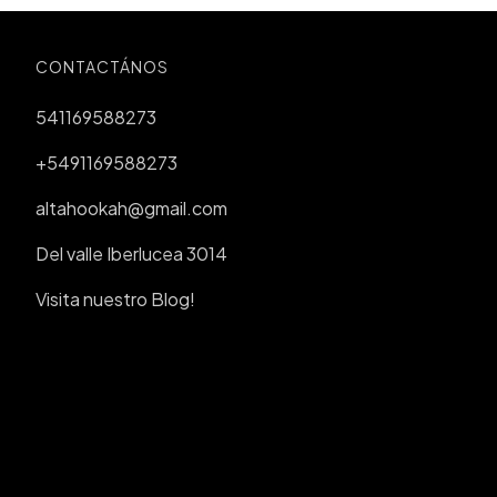
CONTACTÁNOS
541169588273
+5491169588273
altahookah@gmail.com
Del valle Iberlucea 3014
Visita nuestro Blog!