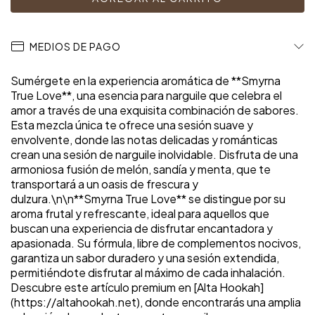
MEDIOS DE PAGO
Sumérgete en la experiencia aromática de **Smyrna
True Love**, una esencia para narguile que celebra el
amor a través de una exquisita combinación de sabores.
Esta mezcla única te ofrece una sesión suave y
envolvente, donde las notas delicadas y románticas
crean una sesión de narguile inolvidable. Disfruta de una
armoniosa fusión de melón, sandía y menta, que te
transportará a un oasis de frescura y
dulzura.\n\n**Smyrna True Love** se distingue por su
aroma frutal y refrescante, ideal para aquellos que
buscan una experiencia de disfrutar encantadora y
apasionada. Su fórmula, libre de complementos nocivos,
garantiza un sabor duradero y una sesión extendida,
permitiéndote disfrutar al máximo de cada inhalación.
Descubre este artículo premium en [Alta Hookah]
(https://altahookah.net), donde encontrarás una amplia