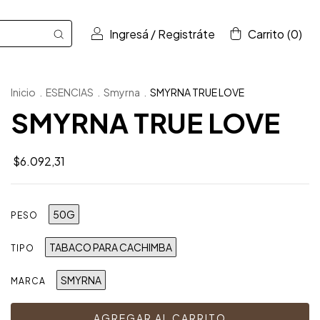
Ingresá
/
Registráte
Carrito
(
0
)
Inicio
.
ESENCIAS
.
Smyrna
.
SMYRNA TRUE LOVE
SMYRNA TRUE LOVE
$6.092,31
50G
PESO
TABACO PARA CACHIMBA
TIPO
SMYRNA
MARCA